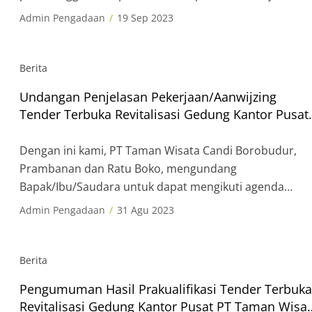
Pemenang Tender Terbuka Revitalisasi Gedung Kantor
Admin Pengadaan
19 Sep 2023
Pusat PT Taman Wisata Candi Borobudur, Prambanan
dan Ratu Boko, dengan ini PT Taman Wisata Candi
Borobudur, Prambanan dan Ratu Boko mengumumkan
Berita
pemenang pekerjaan dengan rincian sebagai berikut.
Undangan Penjelasan Pekerjaan/Aanwijzing
Masa sanggah ditetapkan selama […]
Tender Terbuka Revitalisasi Gedung Kantor Pusat
PT Taman Wisata Candi Borobudur, Prambanan
dan Ratu Boko
Dengan ini kami, PT Taman Wisata Candi Borobudur,
Prambanan dan Ratu Boko, mengundang
Bapak/Ibu/Saudara untuk dapat mengikuti agenda
Penjelasan Pekerjaan/Aanwijzing Revitalisasi Kantor
Admin Pengadaan
31 Agu 2023
Pusat PT Taman Wisata Candi Borobudur, Prambanan
dan Ratu Boko yang akan dilaksanakan secara tatap
muka dengan detail sebagai berikut. Perusahaan yang
Berita
menghadiri proses Penjelasan Pekerjaan/Aanwijzing
Pengumuman Hasil Prakualifikasi Tender Terbuka
diwajibkan untuk membawa dokumen Surat Minat dan
Revitalisasi Gedung Kantor Pusat PT Taman Wisa