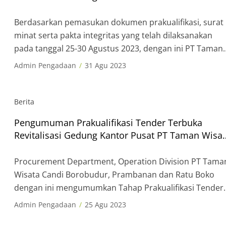
[…]
Candi Borobudur, Prambanan dan Ratu Boko
Berdasarkan pemasukan dokumen prakualifikasi, surat
minat serta pakta integritas yang telah dilaksanakan
pada tanggal 25-30 Agustus 2023, dengan ini PT Taman
Wisata Candi Borobudur, Prambanan dan Ratu Boko
Admin Pengadaan
31 Agu 2023
mengumumkan bahwa tahapan pra kualifikasi Tender
Revitalisasi Kantor Pusat PT Taman Wisata Candi
Borobudur, Prambanan dan Ratu Boko telah ditutup.
Berita
Berikut terlampir detail daftar perusahaan yang lolos […
Pengumuman Prakualifikasi Tender Terbuka
Revitalisasi Gedung Kantor Pusat PT Taman Wisa
Candi Borobudur, Prambanan dan Ratu Boko
Procurement Department, Operation Division PT Tama
Wisata Candi Borobudur, Prambanan dan Ratu Boko
dengan ini mengumumkan Tahap Prakualifikasi Tender
Terbuka Pekerjaan Revitalisasi Gedung Kantor Pusat PT
Admin Pengadaan
25 Agu 2023
Taman Wisata Candi Borobudur, Prambanan dan Ratu