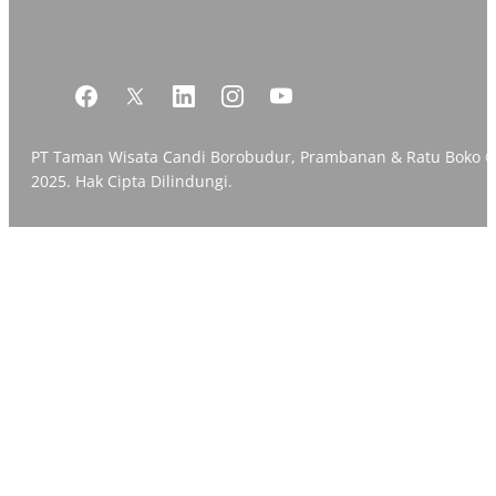
PT Taman Wisata Candi Borobudur, Prambanan & Ratu Boko 
2025. Hak Cipta Dilindungi.