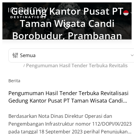
Gedung Kantor Pusat PT
Taman Wisata Candi
Borobudur, Prambanan
Cari
Daftar Post
dan Ratu Boko
untuk:
Semua
Beranda
Pengumuman Hasil Tender Terbuka Revitalisasi Gedung Kantor Pusat PT Taman Wisata Candi Borobudur, Prambanan dan Ratu Boko
Berita
Pengumuman Hasil Tender Terbuka Revitalisasi
Gedung Kantor Pusat PT Taman Wisata Candi
Borobudur, Prambanan dan Ratu Boko
Berdasarkan Nota Dinas Direktur Operasi dan
Pengembangan Infrastruktur nomor 112/DOPI/IX/2023
pada tanggal 18 September 2023 perihal Penunjukan