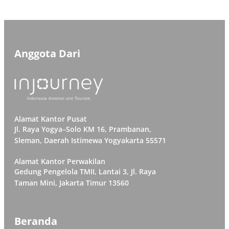
Boko dengan detail terlampir sebagaimana dalam
pengumuman berikut. Demikian dapat kami sampaikan
Atas perhatian dan kerjasamanya, kami ucapkan terima
kasih. Procurement Department, […]
Anggota Dari
Alamat Kantor Pusat
Jl. Raya Yogya–Solo KM 16, Prambanan,
Sleman, Daerah Istimewa Yogyakarta 55571
Alamat Kantor Perwakilan
Gedung Pengelola TMII, Lantai 3, Jl. Raya
Taman Mini, Jakarta Timur 13560
Beranda