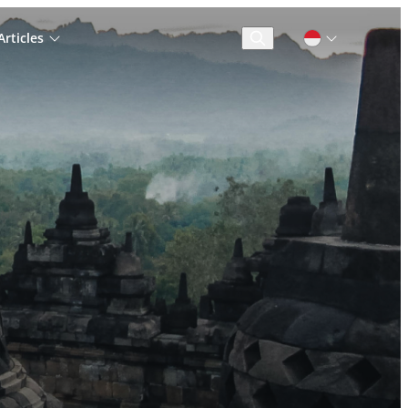
rticles
Cari