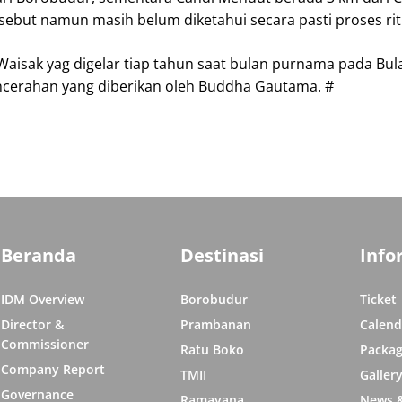
ebut namun masih belum diketahui secara pasti proses rit
aisak yag digelar tiap tahun saat bulan purnama pada Bulan
encerahan yang diberikan oleh Buddha Gautama. #
Beranda
Destinasi
Info
IDM Overview
Borobudur
Ticket
Director &
Prambanan
Calend
Commissioner
Ratu Boko
Packag
Company Report
TMII
Galler
Governance
Ramayana
News &