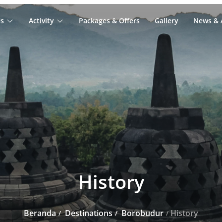
s
Activity
Packages & Offers
Gallery
News & A
History
Beranda
Destinations
Borobudur
History