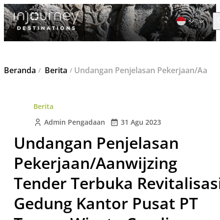
C
Cari
Beranda
Berita
Undangan Penjelasan Pekerjaan/Aanwijzing Tender Terbuka Revitalisasi Gedung Kantor Pusat PT Taman Wisata Candi Borobudur, Prambanan dan Ratu Boko
untuk:
Berita
Admin Pengadaan
31 Agu 2023
Undangan Penjelasan
Pekerjaan/Aanwijzing
Tender Terbuka Revitalisas
Gedung Kantor Pusat PT