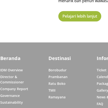
menarik dan penuh wawas
Pelajari lebih lanjut
Beranda
Destinasi
Info
IDM Overview
Borobudur
Ticket
Director &
Prambanan
Calend
Commissioner
Ratu Boko
Packag
Company Report
TMII
Galler
Governance
Ramayana
News &
Sustainability
FAQ