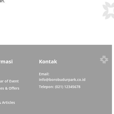
an.
rmasi
Kontak
Email:
info@borobudurpark.co.id
ar of Event
Telepon: (021) 12345678
es & Offers
y
 Articles