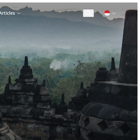
rticles
Cari