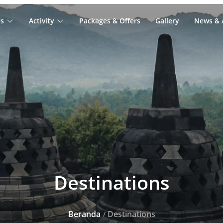
s
Activity
Packages & Offers
Gallery
News & A
Destinations
Beranda
Destinations