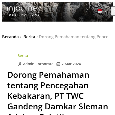
C
Cari
Beranda
Berita
Dorong Pemahaman tentang Pencegahan Kebakaran, PT TWC Gandeng Damkar Sleman Adakan Pelatihan Penanggulangan Kebakaran
untuk:
Berita
Admin Corporate
7 Mar 2024
Dorong Pemahaman
tentang Pencegahan
Kebakaran, PT TWC
Gandeng Damkar Sleman