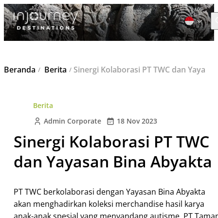
C
Cari
Beranda
Berita
Sinergi Kolaborasi PT TWC dan Yayasan Bina Abyakta
untuk:
Berita
Admin Corporate
18 Nov 2023
Sinergi Kolaborasi PT TWC
dan Yayasan Bina Abyakta
PT TWC berkolaborasi dengan Yayasan Bina Abyakta
akan menghadirkan koleksi merchandise hasil karya
anak-anak spesial yang menyandang autisme. PT Tama