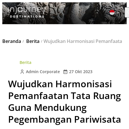
C
Cari
Beranda
Berita
Wujudkan Harmonisasi Pemanfaatan Tata Ruang Guna Mendukung Pegembangan Pariwisata
untuk:
Berita
Admin Corporate
27 Okt 2023
Wujudkan Harmonisasi
Pemanfaatan Tata Ruang
Guna Mendukung
Pegembangan Pariwisata