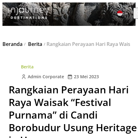
C
Cari
Beranda
Berita
Rangkaian Perayaan Hari Raya Waisak “Festival Purnama” di Candi Borobudur Usung Heritage in Harmony
untuk:
Berita
Admin Corporate
23 Mei 2023
Rangkaian Perayaan Hari
Raya Waisak “Festival
Purnama” di Candi
Borobudur Usung Heritage