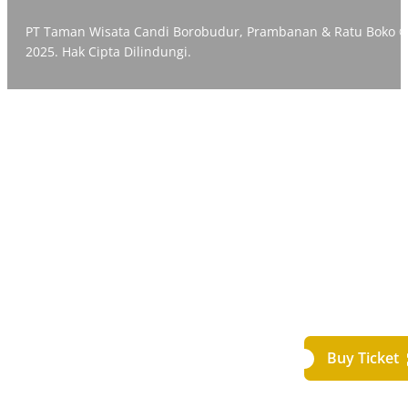
PT Taman Wisata Candi Borobudur, Prambanan & Ratu Boko 
2025. Hak Cipta Dilindungi.
Buy Ticket