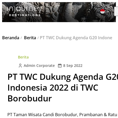
C
Cari
Beranda
Berita
PT TWC Dukung Agenda G20 Indonesia 2022 di TWC Borobudur
untuk:
Berita
Admin Corporate
8 Sep 2022
PT TWC Dukung Agenda G2
Indonesia 2022 di TWC
Borobudur
PT Taman Wisata Candi Borobudur, Prambanan & Ratu