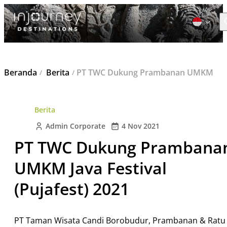
C
Cari
Beranda
Berita
PT TWC Dukung Prambanan UMKM Java Festival (Pujafest) 2021
untuk:
Berita
Admin Corporate
4 Nov 2021
PT TWC Dukung Prambana
UMKM Java Festival
(Pujafest) 2021
PT Taman Wisata Candi Borobudur, Prambanan & Ratu