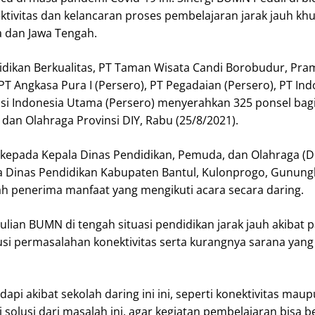
ivitas dan kelancaran proses pembelajaran jarak jauh khus
a dan Jawa Tengah.
idikan Berkualitas, PT Taman Wisata Candi Borobudur, Pr
PT Angkasa Pura I (Persero), PT Pegadaian (Persero), PT In
nsi Indonesia Utama (Persero) menyerahkan 325 ponsel bag
dan Olahraga Provinsi DIY, Rabu (25/8/2021).
kepada Kepala Dinas Pendidikan, Pemuda, dan Olahraga (Dis
 Dinas Pendidikan Kabupaten Bantul, Kulonprogo, Gunungk
ah penerima manfaat yang mengikuti acara secara daring.
ian BUMN di tengah situasi pendidikan jarak jauh akibat pa
lusi permasalahan konektivitas serta kurangnya sarana yan
pi akibat sekolah daring ini ini, seperti konektivitas m
solusi dari masalah ini, agar kegiatan pembelajaran bisa b