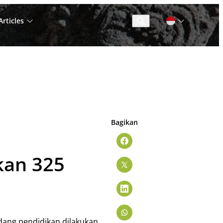
rticles
Cari
Bagikan
kan 325
dang pendidikan dilakukan