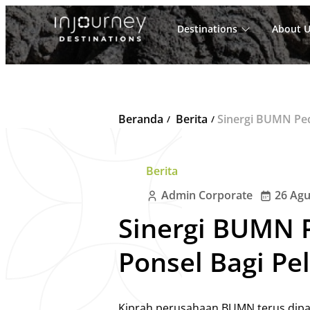
Destinations
About U
Cari
untuk:
Beranda
Berita
Sinergi BUMN Peduli P
Berita
Admin Corporate
26 Agu
Sinergi BUMN 
Ponsel Bagi Pel
Kiprah perusahaan BUMN terus dipac