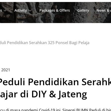
s
Activity
Packages & Offers
Gallery
News & A
endidikan Serahkan 325 Ponsel Bagi Pelajar di DIY & Jateng
 2021
Peduli Pendidikan Serah
ajar di DIY & Jateng
u di masa pandemi Covid-19 ini. Sinergi BUMN Peduli di bi