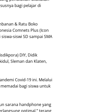
usnya bagi pelajar di
ambanan & Ratu Boko
donesia Comnets Plus (Icon
i siswa-siswi SD sampai SMA
dikpora) DIY, Didik
idul, Sleman dan Klaten,
ndemi Covid-19 ini. Melalui
g memadai bagi siswa untuk
aupun sarana handphone yang
erlangsung optimal,” terang