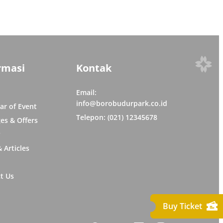
banan
rmasi
Kontak
Email:
info@borobudurpark.co.id
ar of Event
Telepon: (021) 12345678
es & Offers
y
 Articles
t Us
Buy Ticket