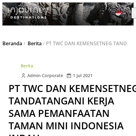
C
Cari
Beranda
Berita
PT TWC DAN KEMENSETNEG TANDATANGANI KERJA SAMA PEMANFAATAN TAMAN MINI INDONESIA INDAH
untuk:
Berita
Admin Corporate
1 Jul 2021
PT TWC DAN KEMENSETNE
TANDATANGANI KERJA
SAMA PEMANFAATAN
TAMAN MINI INDONESIA