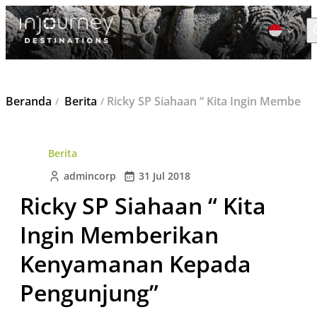
C
Cari
Beranda
Berita
Ricky SP Siahaan “ Kita Ingin Memberikan Kenyamanan Kepada Pengunjung”
untuk:
Berita
admincorp
31 Jul 2018
Ricky SP Siahaan “ Kita
Ingin Memberikan
Kenyamanan Kepada
Pengunjung”