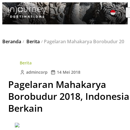
C
Cari
Beranda
Berita
Pagelaran Mahakarya Borobudur 2018, Indonesia Berkain
untuk:
Berita
admincorp
14 Mei 2018
Pagelaran Mahakarya
Borobudur 2018, Indonesia
Berkain