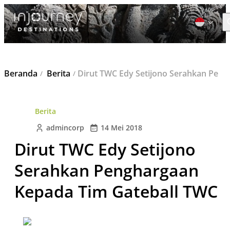
C
Cari
Beranda
Berita
Dirut TWC Edy Setijono Serahkan Penghargaan Kepada Tim Gateball TWC
untuk:
Berita
admincorp
14 Mei 2018
Dirut TWC Edy Setijono
Serahkan Penghargaan
Kepada Tim Gateball TWC