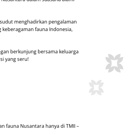
iap sudut menghadirkan pengalaman
ng keberagaman fauna Indonesia,
engan berkunjung bersama keluarga
si yang seru!
n fauna Nusantara hanya di TMII –