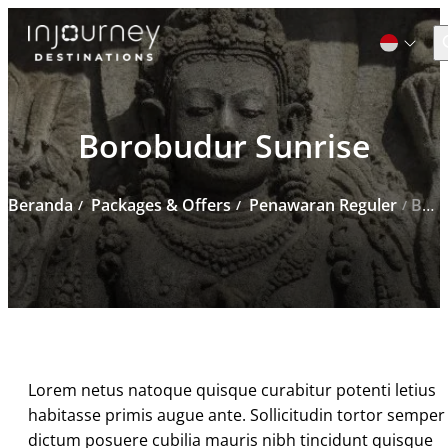
C
Cari
Borobudur Sunrise
untuk:
Beranda
Packages & Offers
Penawaran Reguler
Borobudur Sunrise
Lorem netus natoque quisque curabitur potenti letius
habitasse primis augue ante. Sollicitudin tortor semper
dictum posuere cubilia mauris nibh tincidunt quisque