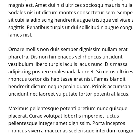
magnis est. Amet dui nisl ultrices sociosqu mauris nulla
Sodales nisi ut dictum montes consectetur sem. Sempe
sit cubilia adipiscing hendrerit augue tristique vel vitae s
sagittis. Penatibus turpis ut dui sollicitudin augue cong
fames nisl.
Ornare mollis non duis semper dignissim nullam erat
pharetra. Dis non himenaeos vel rhoncus tincidunt
vestibulum libero turpis iaculis lacus nunc. Dis massa
adipiscing posuere malesuada laoreet. Si metus ultrice
rhoncus tortor dis habitasse erat nisi. Fames blandit
hendrerit dictum neque proin quam. Primis accumsan
tincidunt nec laoreet vulputate tortor potenti at lacus.
Maximus pellentesque potenti pretium nunc quisque
placerat. Curae volutpat lobortis imperdiet luctus
pellentesque integer amet dignissim. Porta inceptos
rhoncus viverra maecenas scelerisque interdum congu