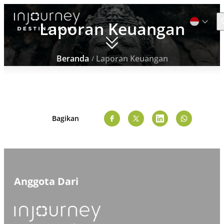
Laporan Keuangan
Beranda
Laporan Keuangan
C
Cari
untuk:
Bagikan
Anggota Dari