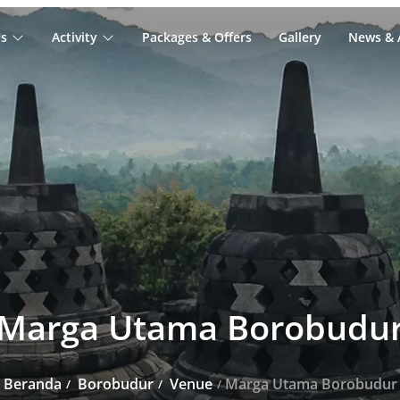
s
Activity
Packages & Offers
Gallery
News & A
Marga Utama Borobudu
Beranda
Borobudur
Venue
Marga Utama Borobudur