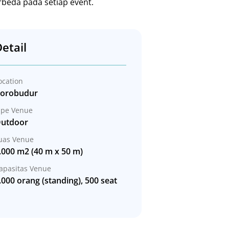
rbeda pada setiap event.
etail
ocation
orobudur
ipe Venue
utdoor
uas Venue
.000 m2 (40 m x 50 m)
apasitas Venue
.000 orang (standing), 500 seat