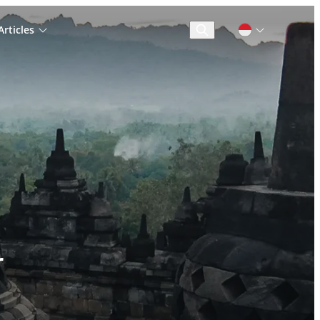
rticles
Cari
r