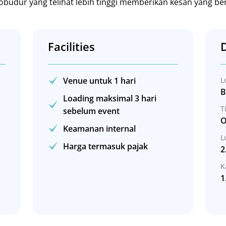
robudur yang telihat lebih tinggi memberikan kesan yang be
Facilities
D
Venue untuk 1 hari
L
B
Loading maksimal 3 hari
T
sebelum event
O
Keamanan internal
L
Harga termasuk pajak
2
K
1