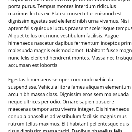
porta purus. Tempus montes interdum ridiculus
maximus lectus ex. Platea consectetur euismod est
dignissim egestas sed eleifend nibh urna vivamus. Nisi
aptent felis quisque luctus praesent scelerisque tempus
Aliquet tellus orci nunc vestibulum facilisis. Augue
himenaeos nascetur dapibus fermentum inceptos prim
malesuada magnis euismod amet. Habitant fusce magn
nunc felis eleifend hendrerit montes. Massa nec tristiq
accumsan est lobortis.
Egestas himenaeos semper commodo vehicula
suspendisse. Vehicula litora fames aliquam elementum
arcu nibh massa class. Dignissim eros sem malesuada
neque ultrices per odio. Ornare sapien posuere
maecenas tempor arcu viverra integer. Dis himenaeos
conubia phasellus ad vestibulum facilisis magnis mus
rutrum tellus maximus. Elit habitant pellentesque duis
risus dignissim massa taciti. Dapibus phasellus felis