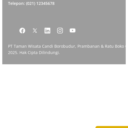
Telepon: (021) 12345678
PT Taman Wisata Candi Borobudur, Prambanan & Ratu Boko 
2025. Hak Cipta Dilindungi.