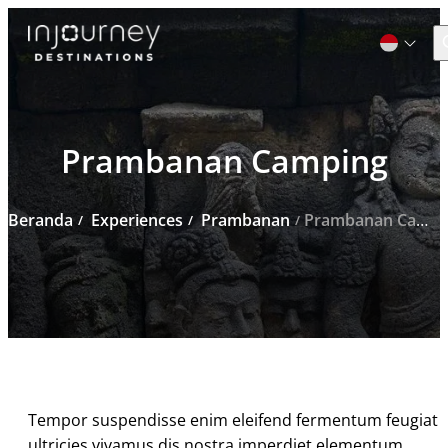
C
Cari
Prambanan Camping
untuk:
Beranda
Experiences
Prambanan
Prambanan Camping
Tempor suspendisse enim eleifend fermentum feugiat
ultricies vivamus dis nostra imperdiet elementum.